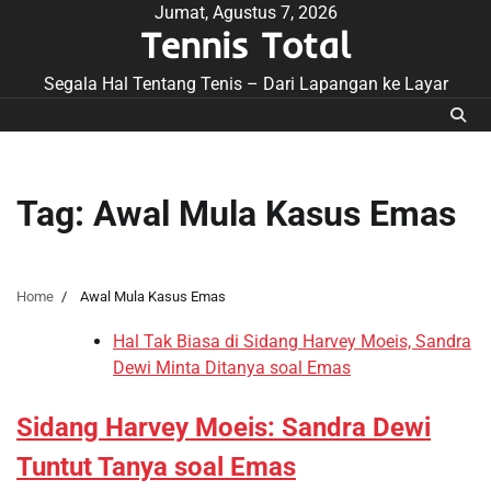
Skip
Jumat, Agustus 7, 2026
Tennis Total
to
content
Segala Hal Tentang Tenis – Dari Lapangan ke Layar
Tag:
Awal Mula Kasus Emas
Home
Awal Mula Kasus Emas
Hal Tak Biasa di Sidang Harvey Moeis, Sandra
Dewi Minta Ditanya soal Emas
Sidang Harvey Moeis: Sandra Dewi
Tuntut Tanya soal Emas