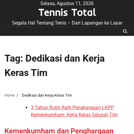
Skip
Selasa, Agustus 11, 2026
Tennis Total
to
content
Segala Hal Tentang Tenis – Dari Lapangan ke Layar
Tag:
Dedikasi dan Kerja
Keras Tim
Home
Dedikasi dan Kerja Keras Tim
3 Tahun Rutin Raih Penghargaan LKPP,
Kemenkumham: Kerja Keras Seluruh Tim
Kemenkumham dan Penghargaan