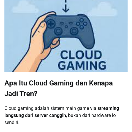
Apa Itu Cloud Gaming dan Kenapa
Jadi Tren?
Cloud gaming adalah sistem main game via
streaming
langsung dari server canggih
, bukan dari hardware lo
sendiri.