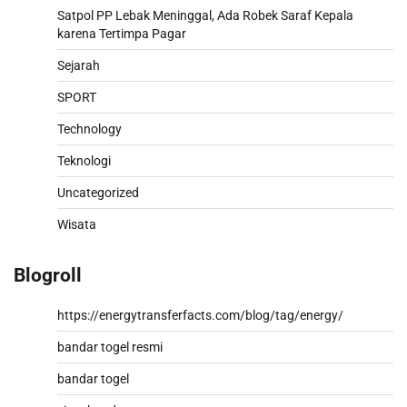
Satpol PP Lebak Meninggal, Ada Robek Saraf Kepala
karena Tertimpa Pagar
Sejarah
SPORT
Technology
Teknologi
Uncategorized
Wisata
Blogroll
https://energytransferfacts.com/blog/tag/energy/
bandar togel resmi
bandar togel