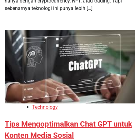
hanya dengan cryptocurrency, NFT, atau trading. Tapi
sebenarnya teknologi ini punya lebih […]
Technology
Tips Mengoptimalkan Chat GPT untuk
Konten Media Sosial