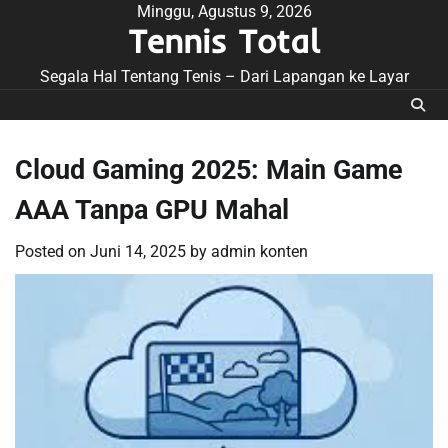
Skip
Minggu, Agustus 9, 2026
Tennis Total
to
content
Segala Hal Tentang Tenis – Dari Lapangan ke Layar
Cloud Gaming 2025: Main Game
AAA Tanpa GPU Mahal
Posted on
Juni 14, 2025
by
admin konten