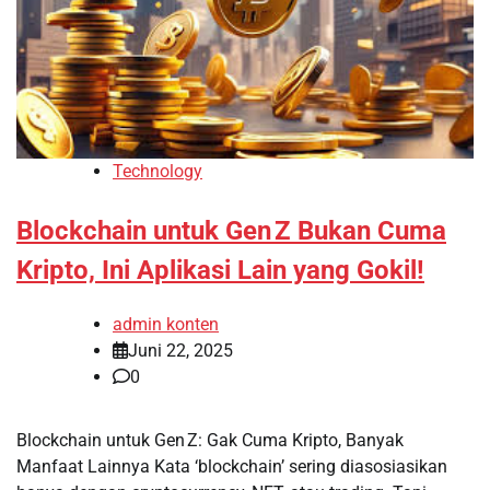
Technology
Blockchain untuk Gen Z Bukan Cuma
Kripto, Ini Aplikasi Lain yang Gokil!
admin konten
Juni 22, 2025
0
Blockchain untuk Gen Z: Gak Cuma Kripto, Banyak
Manfaat Lainnya Kata ‘blockchain’ sering diasosiasikan