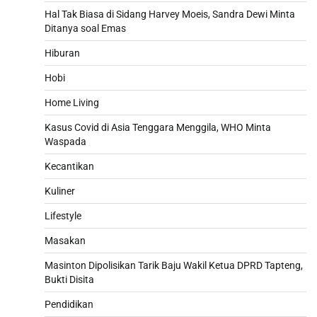
Hal Tak Biasa di Sidang Harvey Moeis, Sandra Dewi Minta
Ditanya soal Emas
Hiburan
Hobi
Home Living
Kasus Covid di Asia Tenggara Menggila, WHO Minta
Waspada
Kecantikan
Kuliner
Lifestyle
Masakan
Masinton Dipolisikan Tarik Baju Wakil Ketua DPRD Tapteng,
Bukti Disita
Pendidikan