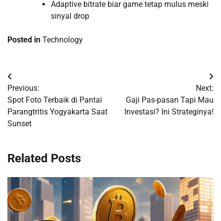
Adaptive bitrate biar game tetap mulus meski
sinyal drop
Posted in
Technology
Navigasi
Previous:
Next:
pos
Spot Foto Terbaik di Pantai
Gaji Pas-pasan Tapi Mau
Parangtritis Yogyakarta Saat
Investasi? Ini Strateginya!
Sunset
Related Posts