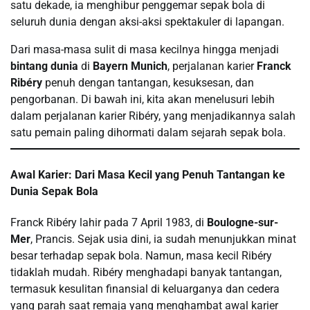
satu dekade, ia menghibur penggemar sepak bola di
seluruh dunia dengan aksi-aksi spektakuler di lapangan.
Dari masa-masa sulit di masa kecilnya hingga menjadi
bintang dunia
di
Bayern Munich
, perjalanan karier
Franck
Ribéry
penuh dengan tantangan, kesuksesan, dan
pengorbanan. Di bawah ini, kita akan menelusuri lebih
dalam perjalanan karier Ribéry, yang menjadikannya salah
satu pemain paling dihormati dalam sejarah sepak bola.
Awal Karier: Dari Masa Kecil yang Penuh Tantangan ke
Dunia Sepak Bola
Franck Ribéry lahir pada 7 April 1983, di
Boulogne-sur-
Mer
, Prancis. Sejak usia dini, ia sudah menunjukkan minat
besar terhadap sepak bola. Namun, masa kecil Ribéry
tidaklah mudah. Ribéry menghadapi banyak tantangan,
termasuk kesulitan finansial di keluarganya dan cedera
yang parah saat remaja yang menghambat awal karier