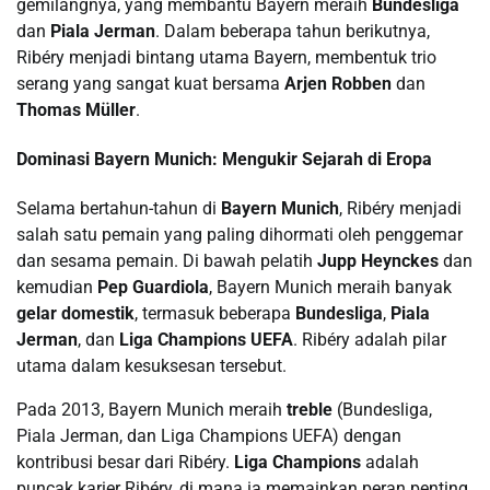
gemilangnya, yang membantu Bayern meraih
Bundesliga
dan
Piala Jerman
. Dalam beberapa tahun berikutnya,
Ribéry menjadi bintang utama Bayern, membentuk trio
serang yang sangat kuat bersama
Arjen Robben
dan
Thomas Müller
.
Dominasi Bayern Munich: Mengukir Sejarah di Eropa
Selama bertahun-tahun di
Bayern Munich
, Ribéry menjadi
salah satu pemain yang paling dihormati oleh penggemar
dan sesama pemain. Di bawah pelatih
Jupp Heynckes
dan
kemudian
Pep Guardiola
, Bayern Munich meraih banyak
gelar domestik
, termasuk beberapa
Bundesliga
,
Piala
Jerman
, dan
Liga Champions UEFA
. Ribéry adalah pilar
utama dalam kesuksesan tersebut.
Pada 2013, Bayern Munich meraih
treble
(Bundesliga,
Piala Jerman, dan Liga Champions UEFA) dengan
kontribusi besar dari Ribéry.
Liga Champions
adalah
puncak karier Ribéry, di mana ia memainkan peran penting