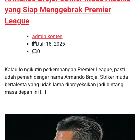
yang Siap Menggebrak Premier
League
admin konten
Juli 18, 2025
0
Kalau lo ngikutin perkembangan Premier League, pasti
udah pernah dengar nama Armando Broja. Striker muda
bertalenta yang udah lama diproyeksikan jadi bintang
masa depan ini […]