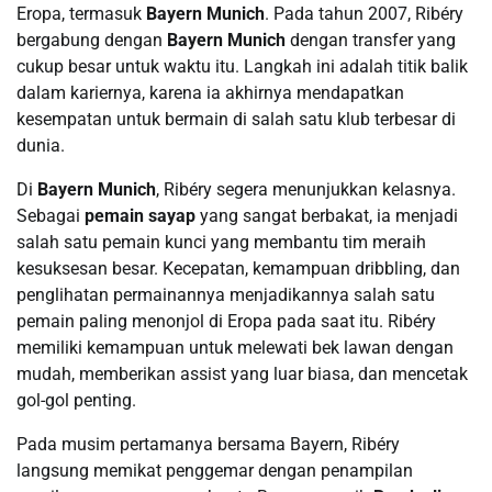
Eropa, termasuk
Bayern Munich
. Pada tahun 2007, Ribéry
bergabung dengan
Bayern Munich
dengan transfer yang
cukup besar untuk waktu itu. Langkah ini adalah titik balik
dalam kariernya, karena ia akhirnya mendapatkan
kesempatan untuk bermain di salah satu klub terbesar di
dunia.
Di
Bayern Munich
, Ribéry segera menunjukkan kelasnya.
Sebagai
pemain sayap
yang sangat berbakat, ia menjadi
salah satu pemain kunci yang membantu tim meraih
kesuksesan besar. Kecepatan, kemampuan dribbling, dan
penglihatan permainannya menjadikannya salah satu
pemain paling menonjol di Eropa pada saat itu. Ribéry
memiliki kemampuan untuk melewati bek lawan dengan
mudah, memberikan assist yang luar biasa, dan mencetak
gol-gol penting.
Pada musim pertamanya bersama Bayern, Ribéry
langsung memikat penggemar dengan penampilan