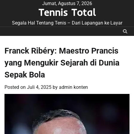
Skip
Jumat, Agustus 7, 2026
Tennis Total
to
content
Segala Hal Tentang Tenis – Dari Lapangan ke Layar
Franck Ribéry: Maestro Prancis
yang Mengukir Sejarah di Dunia
Sepak Bola
Posted on
Juli 4, 2025
by
admin konten