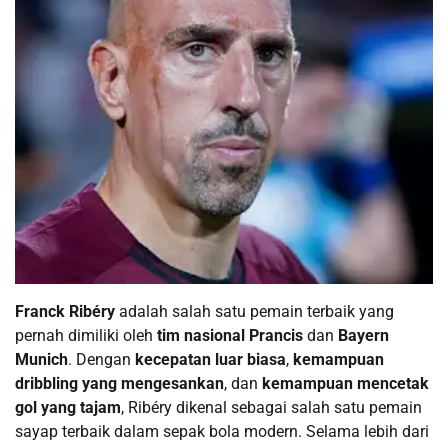
Franck Ribéry
adalah salah satu pemain terbaik yang
pernah dimiliki oleh
tim nasional Prancis
dan
Bayern
Munich
. Dengan
kecepatan luar biasa
,
kemampuan
dribbling yang mengesankan
, dan
kemampuan mencetak
gol yang tajam
, Ribéry dikenal sebagai salah satu pemain
sayap terbaik dalam sepak bola modern. Selama lebih dari