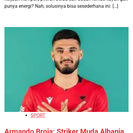
punya energi? Nah, solusinya bisa sesederhana ini: […]
SPORT
Armando Broja: Striker Muda Albania