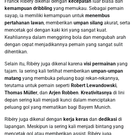
Franck Ribéry dikenal dengan
kecepatan
luar biasa dan
kemampuan dribbling
yang memukau. Sebagai pemain
sayap, ia memiliki kemampuan untuk
menembus
pertahanan lawan
, memberikan
umpan silang
akurat, serta
mencetak gol dengan kaki kiri yang sangat kuat.
Keahliannya dalam menggiring bola dan mengubah arah
dengan cepat menjadikannya pemain yang sangat sulit
dihentikan.
Selain itu, Ribéry juga dikenal karena
visi permainan
yang
tajam. Ia sering kali terlihat memberikan
umpan-umpan
matang
yang membuka peluang bagi rekan-rekannya,
terutama untuk pemain seperti
Robert Lewandowski
,
Thomas Müller
, dan
Arjen Robben
.
Kreativitasnya
di lini
depan sering kali menjadi kunci dalam menciptakan
peluang gol yang mematikan bagi Bayern Munich.
Ribéry juga dikenal dengan
kerja keras
dan
dedikasi
di
lapangan. Meskipun ia sering kali menjadi bintang yang
mencetak gol atau memberikan assist, Ribéry juga