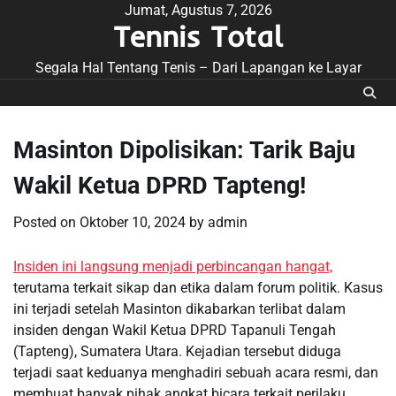
Skip
Jumat, Agustus 7, 2026
Tennis Total
to
content
Segala Hal Tentang Tenis – Dari Lapangan ke Layar
Masinton Dipolisikan: Tarik Baju
Wakil Ketua DPRD Tapteng!
Posted on
Oktober 10, 2024
by
admin
Insiden ini langsung menjadi perbincangan hangat,
terutama terkait sikap dan etika dalam forum politik. Kasus
ini terjadi setelah Masinton dikabarkan terlibat dalam
insiden dengan Wakil Ketua DPRD Tapanuli Tengah
(Tapteng), Sumatera Utara. Kejadian tersebut diduga
terjadi saat keduanya menghadiri sebuah acara resmi, dan
membuat banyak pihak angkat bicara terkait perilaku