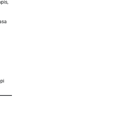
pis,
asa
pi