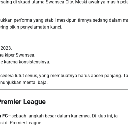
rsaing di skuad utama Swansea City. Meski awalnya masih pela
kkan performa yang stabil meskipun timnya sedang dalam m
ering bikin penyelamatan kunci.
/2023.
ua kiper Swansea.
e karena konsistensinya.
edera lutut serius, yang membuatnya harus absen panjang. Ta
enunjukkan mental baja.
 Premier League
m FC
—sebuah langkah besar dalam kariernya. Di klub ini, ia
i di Premier League.