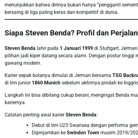
menunjukkan bahwa dirinya bukan hanya “pengganti sementar
bersaing di liga paling keras dan kompetitif di dunia.
Siapa Steven Benda? Profil dan Perjalan
Steven Benda
lahir pada
1 Januari 1999
di Stuttgart, Jerman
pilihan jadi kiper datang secara alami. Dengan postur tingg
gawang modern.
Karier sepak bolanya dimulai di Jerman bersama
TSG Backn
di tim junior
1860 Munich
sebelum akhirnya pindah ke Inggr
Langkah ini bisa dibilang cukup berani, mengingat Benda masih
kariernya.
Catatan penting awal karier
Steven Benda
:
Debut di tim U23 Swansea dengan performa gem
Dipinjamkan ke
Swindon Town
musim 2019/2020 